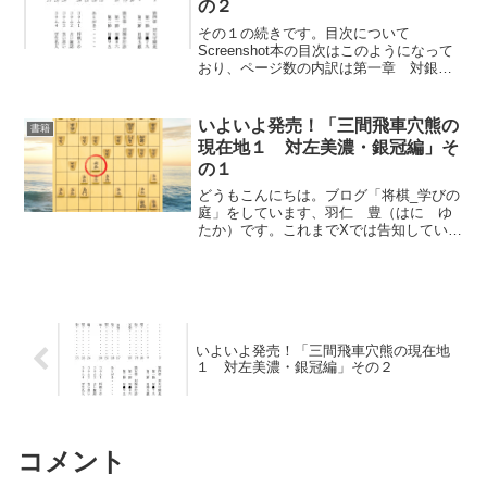
の２
その１の続きです。目次について
Screenshot本の目次はこのようになって
おり、ページ数の内訳は第一章 対銀冠
穴熊 約110P第二章 対銀冠▲６六歩
型 約120P第三章 対左美濃＋急戦 約
70P第四章 対天守閣美濃 約30P第五
いよいよ発売！「三間飛車穴熊の
書籍
章 対端歩...
現在地１ 対左美濃・銀冠編」そ
の１
どうもこんにちは。ブログ「将棋_学びの
庭」をしています、羽仁 豊（はに ゆ
たか）です。これまでXでは告知していま
したが、遂に初の著書が発売する運びと
なりました。タイトル名は「三間飛車穴
熊の現在地」で、表紙はアイキャッチ画
像のようなデザインに...
いよいよ発売！「三間飛車穴熊の現在地
１ 対左美濃・銀冠編」その２
コメント