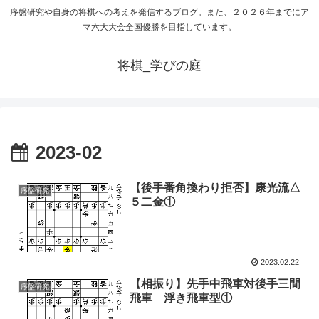
序盤研究や自身の将棋への考えを発信するブログ。また、２０２６年までにア
マ六大大会全国優勝を目指しています。
将棋_学びの庭
2023-02
【後手番角換わり拒否】康光流△
序盤研究
５二金①
2023.02.22
【相振り】先手中飛車対後手三間
序盤研究
飛車 浮き飛車型①