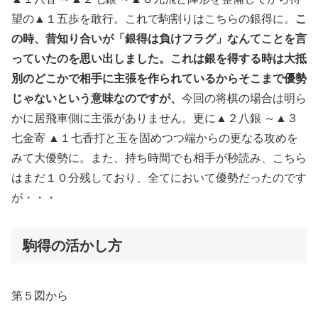
望の▲１五歩を敢行。これで駒割りはこちらの銀得に。
こ
の時、昔知り合いが「銀得は負けフラグ」なんてことを言
っていたのを思い出しました。これは銀を得する時は大抵
別のどこかで相手に主張を作られているからそこまで優勢
じゃないという意味なのですが、
今回の将棋の場合は明ら
かに居飛車側に主張がありません。更に▲２八銀 ～▲３
七金寄 ▲１七香打と玉を固めつつ端からの更なる攻めを
みて大優勢に。また、持ち時間でも相手が秒読み、こちら
はまだ１０分残しており、全てにおいて優勢だったのです
が・・・
駒得の活かし方
第５図から