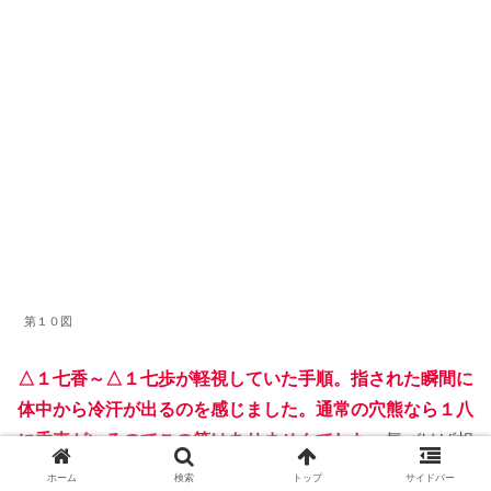
第１０図
△１七香～△１七歩が軽視していた手順。指された瞬間に
体中から冷汗が出るのを感じました。通常の穴熊なら１八
に香車がいるのでこの筋はありませんでした。
気づけば相
手の持ち駒は潤沢。必至をかけるために渡した駒達がこち
ホーム
検索
トップ
サイドバー