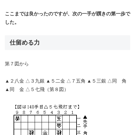
ここまでは良かったのですが、次の一手が躓きの第一歩で
した。
仕留める力
第７図から
▲２八金 △３九銀 ▲５二金 △７五角 ▲５三銀 △同 角
▲同 金 △５七飛（第８図）