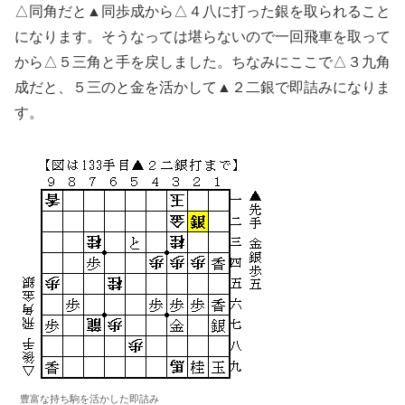
△同角だと▲同歩成から△４八に打った銀を取られること
になります。そうなっては堪らないので一回飛車を取って
から△５三角と手を戻しました。ちなみにここで△３九角
成だと、５三のと金を活かして▲２二銀で即詰みになりま
す。
豊富な持ち駒を活かした即詰み