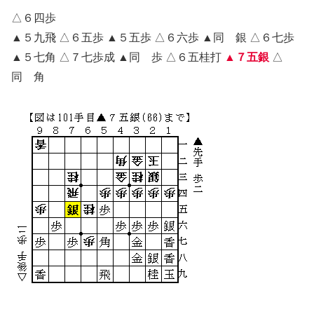
△６四歩
▲５九飛 △６五歩 ▲５五歩 △６六歩 ▲同 銀 △６七歩
▲５七角 △７七歩成 ▲同 歩 △６五桂打
▲７五銀
△
同 角