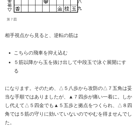
第７図
相手視点から見ると、逆転の筋は
こちらの飛車を抑え込む
５筋以降から玉を抜け出して中段玉で泳ぐ展開にす
る
になります。そのため、△５八歩から攻防の△７五角は妥
当な手順ではありましたが、▲７四歩が痛い一着に。しか
し代えて△５四金でも▲５五歩と拠点をつくられ、△８四
角では５筋の守りに効いていないのでやむを得ませんでし
た。