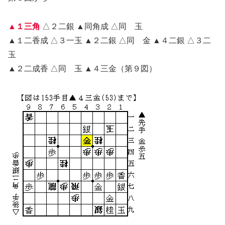
▲１三角
△２二銀 ▲同角成 △同 玉
▲１二香成 △３一玉 ▲２二銀 △同 金 ▲４二銀 △３二
玉
▲２二成香 △同 玉 ▲４三金（第９図）