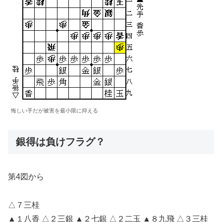
悔しい手だが被害を最小限に抑える
銀得は負けフラグ？
第4図から
△７三桂
▲１八香 △２三銀 ▲２七銀 △２二玉 ▲８九飛 △３三桂