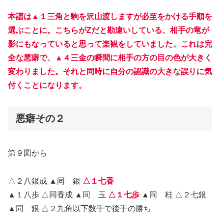
本譜は▲１三角と駒を沢山渡しますが必至をかける手順を
選ぶことに。こちらがZだと勘違いしている、相手の竜が
影にもなっていると思って楽観をしていました。これは完
全な悪癖で、▲４三金の瞬間に相手の方の目の色が大きく
変わりました。それと同時に自分の認識の大きな誤りに気
付くことになります。
悪癖その２
第９図から
△２八銀成 ▲同 銀
△１七香
▲１八歩 △同香成 ▲同 玉
△１七歩
▲同 桂 △２七銀
▲同 銀 △２九角以下数手で後手の勝ち